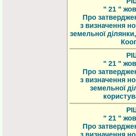
РІ
" 21 " жо
Про затверджен
з визначення но
земельної ділянки
Коо
РІ
" 21 " жо
Про затверджен
з визначення но
земельної ді
користув
РІ
" 21 " жо
Про затверджен
з визначення но