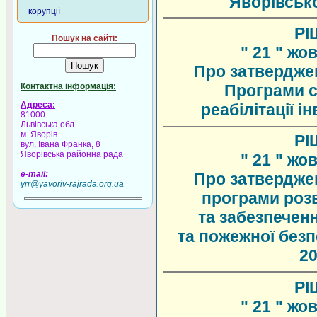
Яворівсько
корупції
РІ
Пошук на сайті:
" 21 " жо
Про затвердже
Контактна інформація:
Програми с
Адреса:
реабілітації і
81000
Львівська обл.
м. Яворів
РІ
вул. Івана Франка, 8
Яворівська районна рада
" 21 " жо
e-mail:
Про затвердже
yrr@yavoriv-rajrada.org.ua
програми розв
та забезпечен
та пожежної безп
20
РІ
" 21 " жо