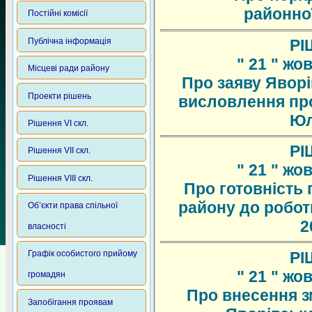
районної
Постійні комісії
Публічна інформація
РІ
" 21 " жо
Місцеві ради району
Про заяву Яворі
Проекти рішень
висловлення про
Юл
Рішення VI скл.
РІ
Рішення VII скл.
" 21 " жо
Рішення VIII скл.
Про готовність
району до робот
Об’єкти права спільної
2
власності
РІ
Графік особистого прийому
" 21 " жо
громадян
Про внесення з
Запобігання проявам