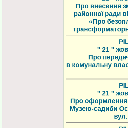
Про внесення зм
районної ради в
«Про безопл
трансформаторно
РІ
" 21 " жо
Про передач
в комунальну влас
РІ
" 21 " жо
Про оформлення 
Музею-садиби Оси
вул.