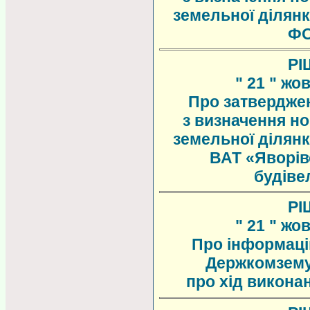
земельної ділянк
ФО
РІ
" 21 " жо
Про затверджен
з визначення но
земельної ділянк
ВАТ «Яворів
будіве
РІ
" 21 " жо
Про інформаці
Держкомзему
про хід викона