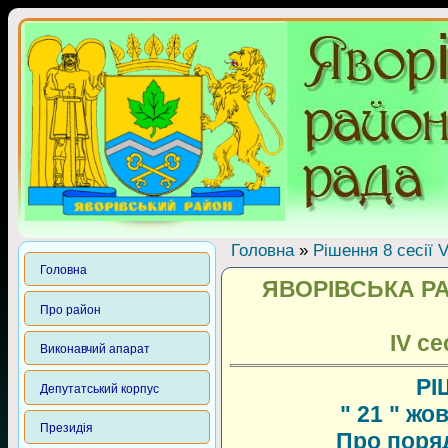
Головна
»
Рішення 8 сесії 
Головна
ЯВОРІВСЬКА Р
Про район
ІV се
Виконавчий апарат
РІ
Депутатський корпус
" 21 " жо
Президія
Про порядо