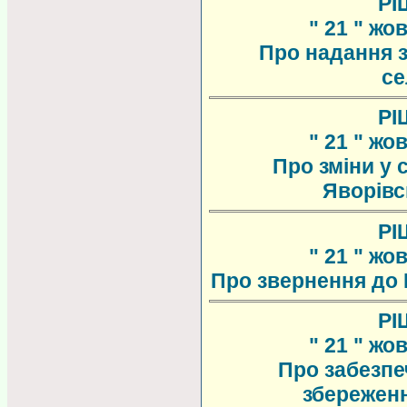
РІ
" 21 " жо
Про надання 
се
РІ
" 21 " жо
Про зміни у 
Яворівс
РІ
" 21 " жо
Про звернення до 
РІ
" 21 " жо
Про забезпе
збереженн