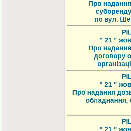
Про надання
суборенду
по вул. Ше
РІ
" 21 " жо
Про надання
договору 
організац
РІ
" 21 " жо
Про надання доз
обладнання, 
РІ
" 21 " жо