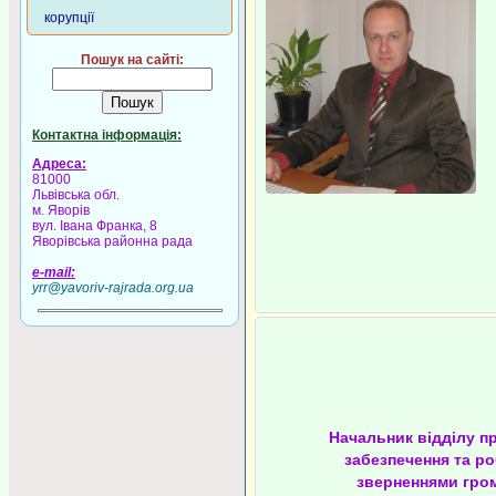
корупції
Пошук на сайті:
Контактна інформація:
Адреса:
81000
Львівська обл.
м. Яворів
вул. Івана Франка, 8
Яворівська районна рада
e-mail:
yrr@yavoriv-rajrada.org.ua
Начальник відділу п
забезпечення та ро
зверненнями гро