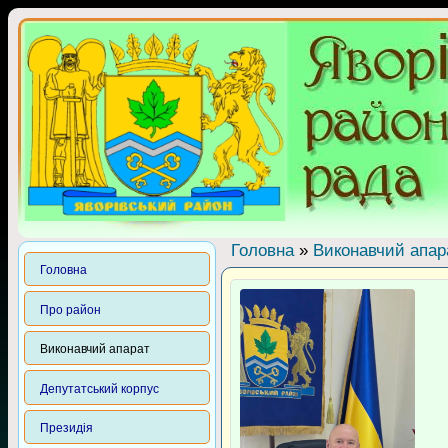
Головна
»
Виконавчий апар
Головна
Про район
Виконавчий апарат
Депутатський корпус
Президія