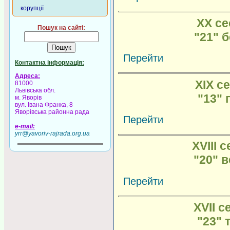
корупції
XX се
Пошук на сайті:
"21" 
Перейти
Контактна інформація:
Адреса:
XIX се
81000
Львівська обл.
"13" 
м. Яворів
вул. Івана Франка, 8
Яворівська районна рада
Перейти
e-mail:
yrr@yavoriv-rajrada.org.ua
XVIII с
"20" 
Перейти
XVII с
"23" 