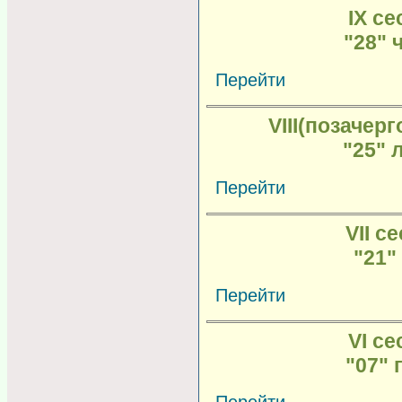
IX се
"28" 
Перейти
VIIІ(позачерг
"25" 
Перейти
VII се
"21"
Перейти
VI се
"07" 