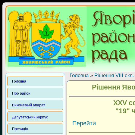
Головна
»
Рішення VIII скл.
Головна
Рішення Яво
Про район
XXV се
Виконавчий апарат
"19" 
Депутатський корпус
Перейти
Президія