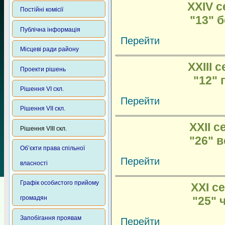
XXIV с
Постійні комісії
"13" 
Публічна інформація
Перейти
Місцеві ради району
XXIII с
Проекти рішень
"12" 
Рішення VI скл.
Перейти
Рішення VII скл.
XXII с
Рішення VIII скл.
"26" 
Об’єкти права спільної
Перейти
власності
Графік особистого прийому
XXI се
"25" 
громадян
Запобігання проявам
Перейти