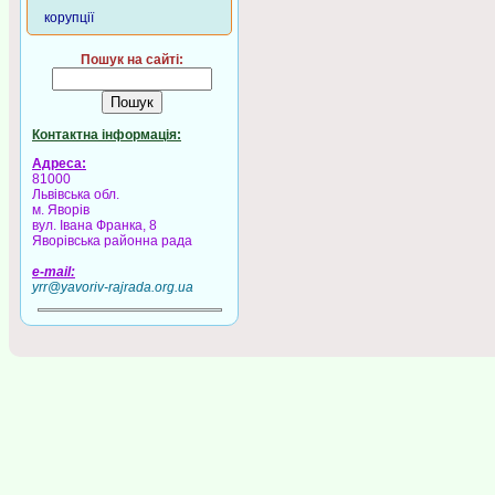
корупції
Пошук на сайті:
Контактна інформація:
Адреса:
81000
Львівська обл.
м. Яворів
вул. Івана Франка, 8
Яворівська районна рада
e-mail:
yrr@yavoriv-rajrada.org.ua