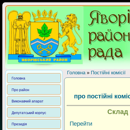
Головна
»
Постійні комісії
Головна
Про район
про постійні комі
Виконавчий апарат
Склад 
Депутатський корпус
Перейти
Президія