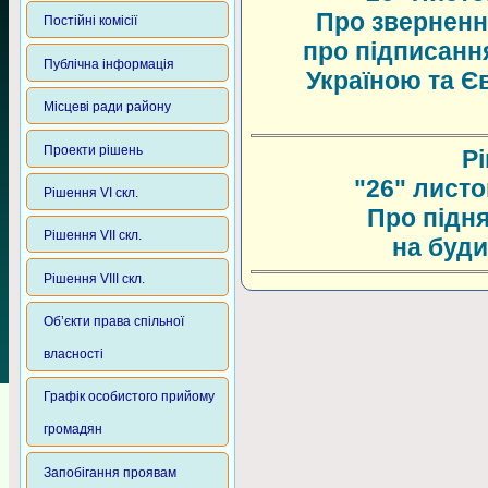
Про зверненн
Постійні комісії
про підписанн
Публічна інформація
Україною та Є
Місцеві ради району
Проекти рішень
Р
"26" листо
Рішення VI скл.
Про підн
Рішення VII скл.
на буди
Рішення VIII скл.
Об’єкти права спільної
власності
Графік особистого прийому
громадян
Запобігання проявам