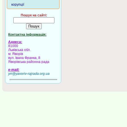
корупції
Пошук на сайті:
Контактна інформація:
Адреса:
81000
Львівська обл.
м. Яворів
вул. Івана Франка, 8
Яворівська районна рада
e-mail:
yrr@yavoriv-rajrada.org.ua