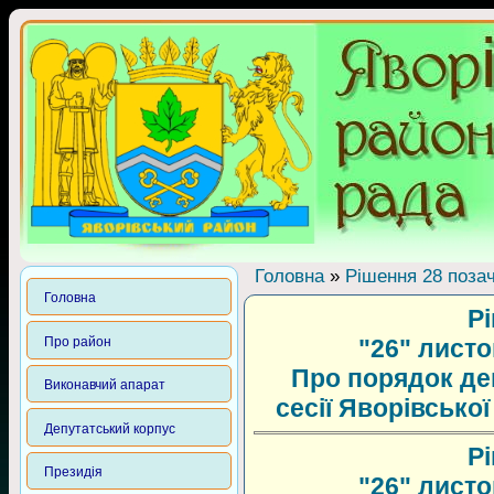
Головна
»
Рішення 28 позач
Головна
Р
Про район
"26" листо
Про порядок ден
Виконавчий апарат
сесії Яворівсько
Депутатський корпус
Р
Президія
"26" листо