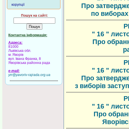
Про затвердж
корупції
по виборах
Пошук на сайті:
Р
" 16 " лист
Контактна інформація:
Про обранн
Адреса:
81000
р
Львівська обл.
м. Яворів
вул. Івана Франка, 8
Р
Яворівська районна рада
" 16 " лист
e-mail:
yrr@yavoriv-rajrada.org.ua
Про затвердж
з виборів засту
Р
" 16 " лист
Про обран
Яворівс