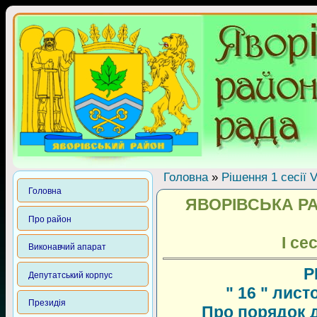
Головна
»
Рішення 1 сесії 
Головна
ЯВОРІВСЬКА Р
Про район
І се
Виконавчий апарат
Р
Депутатський корпус
" 16 " лист
Президія
Про порядок д