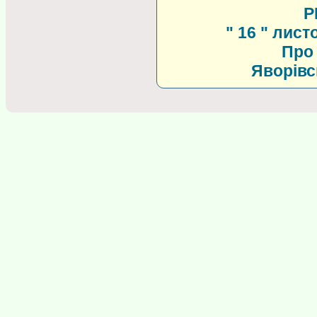
Р
" 16 " лист
Про 
Яворівс