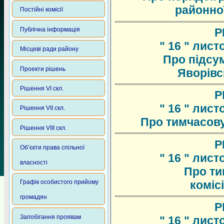
районної
Постійні комісії
Публічна інформація
Р
" 16 " лист
Місцеві ради району
Про підсум
Проекти рішень
Яворівс
Рішення VI скл.
Р
" 16 " лист
Рішення VII скл.
Про тимчасову
Рішення VIII скл.
Р
Об’єкти права спільної
" 16 " лист
власності
Про ти
коміс
Графік особистого прийому
громадян
Р
Запобігання проявам
" 16 " лист