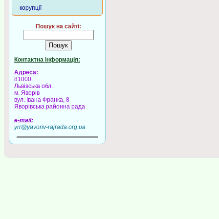
корупції
Пошук на сайті:
Контактна інформація:
Адреса:
81000
Львівська обл.
м. Яворів
вул. Івана Франка, 8
Яворівська районна рада
e-mail:
yrr@yavoriv-rajrada.org.ua