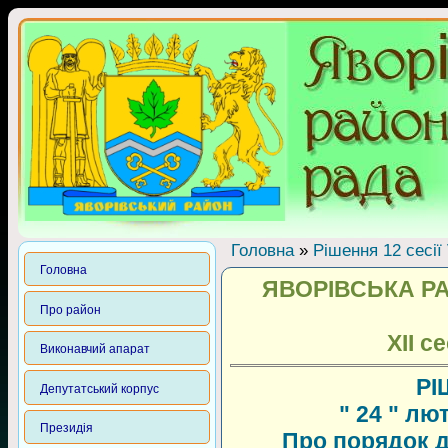
Головна
»
Рішення 12 сесії
Головна
ЯВОРІВСЬКА Р
Про район
XII с
Виконавчий апарат
РІ
Депутатський корпус
" 24 " лю
Президія
Про порядок де