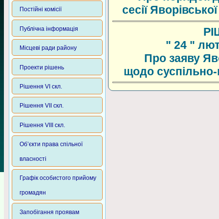
сесії Яворівсько
Постійні комісії
Публічна інформація
РІ
" 24 " лю
Місцеві ради району
Про заяву Яв
Проекти рішень
щодо суспільно-п
Рішення VI скл.
Рішення VII скл.
Рішення VIII скл.
Об’єкти права спільної
власності
Графік особистого прийому
громадян
Запобігання проявам